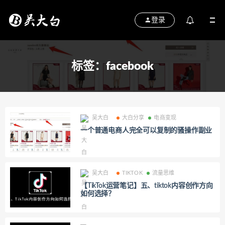
登录
标签：facebook
吴大白
大白分享
电商变现
一个普通电商人完全可以复制的骚操作副业
吴大白
TIKTOK
流量思维
【TikTok运营笔记】五、tiktok内容创作方向
如何选择？